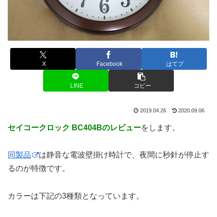
X
Facebook
はてブ
LINE
コピー
2019.04.26
2020.09.06
セイコークロック BC404Bのレビュー
をします。
同製品
は静音な電波壁掛け時計で、夜間に秒針が停止す
るのが特徴です。
カラーは下記の3種類となっています。