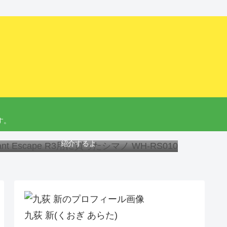
す。
ant Escape R3にオススメのホイール、工具と交換方法を
紹介するよ
九荻 新(くおぎ あらた)