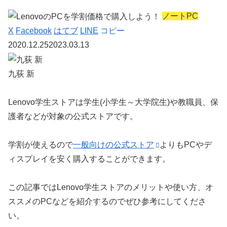
ノートPC
X
Facebook
はてブ
LINE
コピー
2020.12.25
2023.03.13
九荻 新
Lenovo学生ストアは学生(小学生～大学院生)や教職員、
保
護者
などが対象の公式ストアです。
学割が使えるので
一般向けの公式ストア
よりも
PCやデ
ィスプレイを安く購入
することができます。
この記事ではLenovo学生ストアのメリットや使い方、オ
ススメのPCなどを紹介するのでぜひ参考にしてくださ
い。