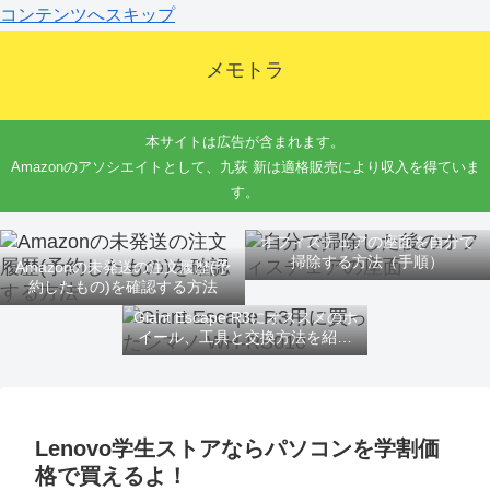
コンテンツへスキップ
メモトラ
本サイトは広告が含まれます。
Amazonのアソシエイトとして、九荻 新は適格販売により収入を得ていま
す。
オフィスチェアの座面を自分で
掃除する方法（手順）
Amazonの未発送の注文履歴(予
約したもの)を確認する方法
Giant Escape R3にオススメのホ
イール、工具と交換方法を紹介
するよ
Lenovo学生ストアならパソコンを学割価
格で買えるよ！