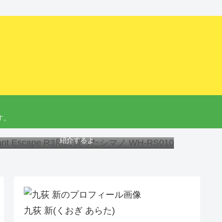
す。
ant Escape R3にオススメのホイール、工具と交換方法を
紹介するよ
九荻 新(くおぎ あらた)