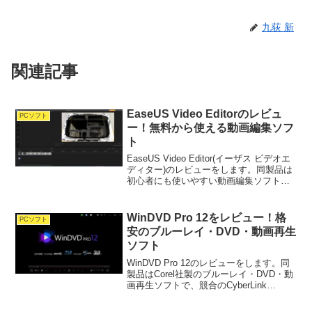
九荻 新
関連記事
EaseUS Video Editorのレビュ
PCソフト
ー！無料から使える動画編集ソフ
ト
EaseUS Video Editor(イーザス ビデオエ
ディター)のレビューをします。同製品は
初心者にも使いやすい動画編集ソフト
で、日本語に対応していることや無料で
使用できることが特徴です。一部制限が
あるものの試用期間の日数制限は無いた
WinDVD Pro 12をレビュー！格
PCソフト
め...
安のブルーレイ・DVD・動画再生
ソフト
WinDVD Pro 12のレビューをします。同
製品はCorel社製のブルーレイ・DVD・動
画再生ソフトで、競合のCyberLink
PowerDVDよりも安いことが特徴です。
セールを狙えば3,000円前後で購入できま