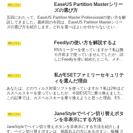
す。 ソースネクストで...
EaseUS Partition Masterシリー
PCソフト
ズの選び方
五回にわたって、EaseUS Partition Master Professionalの使い方を解
説してきました。最終回の今回は、EaseUS Partition Masterシリー
ズの選び方を紹介します。どれを選べばよいか分からないとい...
Feedlyの使い方を解説するよ
PCソフト
RSSリーダーを使っていますか？私は数
カ月前まで使っていませんでしたが、試
しにFeedlyを使い始めたところ、メチャ
クチャ便利なことを実感しました。現在
では、Feedly無しの生活なんて考えられ
ません。というわけで、この記事では
私がESETファミリーセキュリテ
PCソフト
Feedly...
ィを選んだ理由
あなたは、どのウィルス対策ソフトを使っていますか？私は2年ほど
カスペルスキーを使っていましたが、今回ESETに乗り換えました。
この記事では、カスペルスキーを乗り換えようと思った理由、ESET
ファミリーセキュリティを選んだ理由を紹介します。セ...
JaneStyleでペイン切り替えボタ
PCソフト
ンを非表示にする方法
JaneStyleでペイン切り替えボタンを非表示にする方法を紹介しま
す。ペイン切り替えボタンは、画面右上の方にあるボタン。板欄,ス